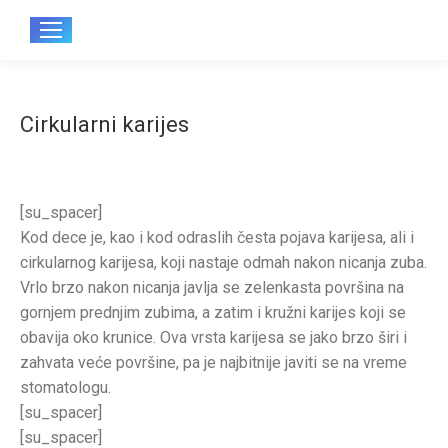
Sear
Cirkularni karijes
[su_spacer]
Kod dece je, kao i kod odraslih česta pojava karijesa, ali i
cirkularnog karijesa, koji nastaje odmah nakon nicanja zuba.
Vrlo brzo nakon nicanja javlja se zelenkasta površina na
gornjem prednjim zubima, a zatim i kružni karijes koji se
obavija oko krunice. Ova vrsta karijesa se jako brzo širi i
zahvata veće površine, pa je najbitnije javiti se na vreme
stomatologu.
[su_spacer]
[su_spacer]