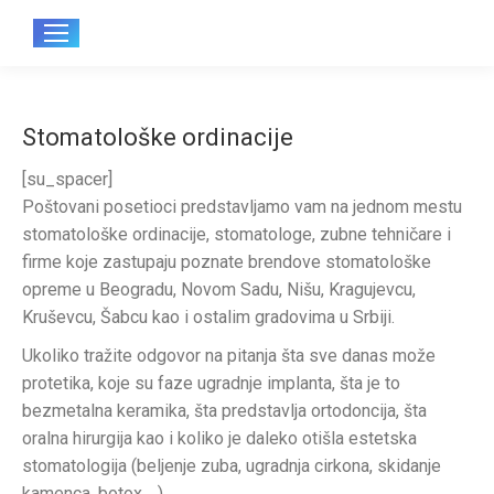
Sear
Stomatološke ordinacije
[su_spacer]
Poštovani posetioci predstavljamo vam na jednom mestu
stomatološke ordinacije, stomatologe, zubne tehničare i
firme koje zastupaju poznate brendove stomatološke
opreme u Beogradu, Novom Sadu, Nišu, Kragujevcu,
Kruševcu, Šabcu kao i ostalim gradovima u Srbiji.
Ukoliko tražite odgovor na pitanja šta sve danas može
protetika, koje su faze ugradnje implanta, šta je to
bezmetalna keramika, šta predstavlja ortodoncija, šta
oralna hirurgija kao i koliko je daleko otišla estetska
stomatologija (beljenje zuba, ugradnja cirkona, skidanje
kamenca, botox …).