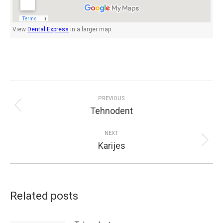
View
Dental Express
in a larger map
Post
navigation
PREVIOUS
Tehnodent
Previous
post:
NEXT
Karijes
Next
post:
Related posts