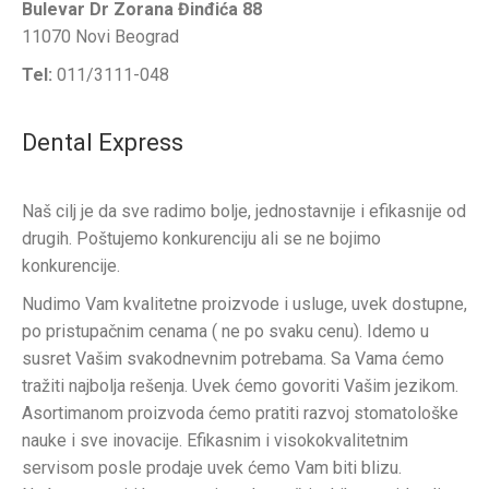
Bulevar Dr Zorana Đinđića 88
11070 Novi Beograd
Tel:
011/3111-048
Dental Express
Naš cilj je da sve radimo bolje, jednostavnije i efikasnije od
drugih. Poštujemo konkurenciju ali se ne bojimo
konkurencije.
Nudimo Vam kvalitetne proizvode i usluge, uvek dostupne,
po pristupačnim cenama ( ne po svaku cenu). Idemo u
susret Vašim svakodnevnim potrebama. Sa Vama ćemo
tražiti najbolja rešenja. Uvek ćemo govoriti Vašim jezikom.
Asortimanom proizvoda ćemo pratiti razvoj stomatološke
nauke i sve inovacije. Efikasnim i visokokvalitetnim
servisom posle prodaje uvek ćemo Vam biti blizu.