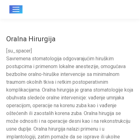
Sear
Oralna Hirurgija
[su_spacer]
Savremena stomatologija odgovarajućim hiruškim
postupcima i primenom lokalne anestezije, omogućava
bezbolne oralno-hiruške intervencije sa minimalnom
traumom okolnih tkiva i retkim postoperativnim
komplikacijama. Oralna hirurgija je grana stomatologije koja
obuhvata sledeće oralne intervenicje: vađenje umnjaka
operacijom, operacije na korenu zuba kao i vađenje
oštećenih ili zaostalih korena zuba. Oralna hirugija se
može odnositi i na operacije desni kao i na rekonstrukciju
usne duplje. Oralna hirurgija nalazi primenu i u
implantologiji, zatim pomaže da se isprave ili ukolne