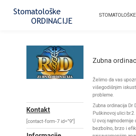
STOMATOLOŠKE
Zubna ordinac
Želimo da vas upozn
višegodišnjim iskus
probleme.
Zubna ordinacija Dr 
Kontakt
Puškinovoj ulici br.2.
U ovoj najmodernije 
[contact-form-7 id=”9″]
bezbolno, brzo i ef
Informacije
najsavremenijim apar