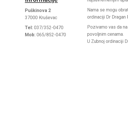
Nama se mogu obratit
Puškinova 2
ordinaciji Dr Dragan
37000 Kruševac
Pozivamo vas da nas
Tel:
037/352-0470
povoljnim cenama.
Mob:
065/852-0470
U Zubnoj ordinaciji 