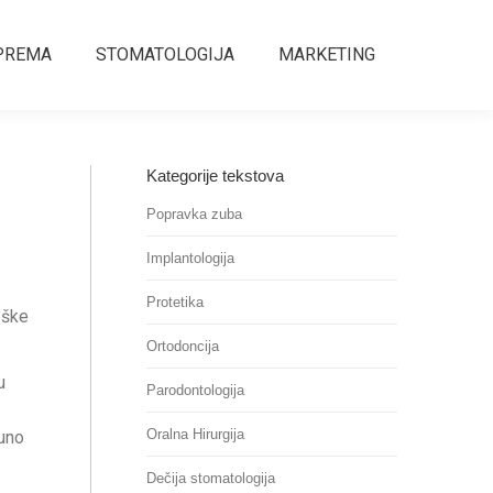
PREMA
STOMATOLOGIJA
MARKETING
Sear
Kategorije tekstova
Popravka zuba
Implantologija
Protetika
oške
Ortodoncija
u
Parodontologija
Oralna Hirurgija
puno
Dečija stomatologija