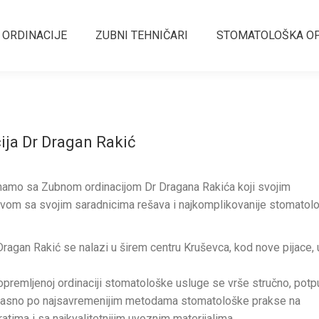
 ORDINACIJE
ZUBNI TEHNIČARI
STOMATOLOŠKA O
ija Dr Dragan Rakić
amo sa Zubnom ordinacijom Dr Dragana Rakića koji svojim
tvom sa svojim saradnicima rešava i najkomplikovanije stomatol
Dragan Rakić se nalazi u širem centru Kruševca, kod nove pijace, 
opremljenoj ordinaciji stomatološke usluge se vrše stručno, pot
ikasno po najsavremenijim metodama stomatološke prakse na
atima i sa najkvalitetnijim uvoznim materijalima.