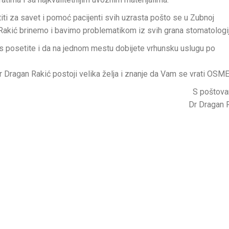
i za savet i pomoć pacijenti svih uzrasta pošto se u Zubnoj
 Rakić brinemo i bavimo problematikom iz svih grana stomatologij
 posetite i da na jednom mestu dobijete vrhunsku uslugu po
Dr Dragan Rakić postoji velika želja i znanje da Vam se vrati OSM
S poštov
Dr Dragan 