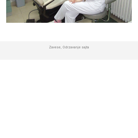
Zavese
,
Odrzavanje sajta