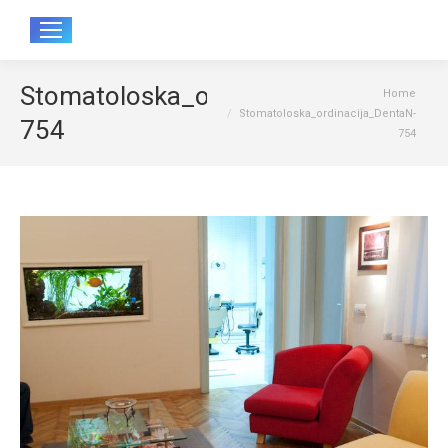
Sear
Stomatoloska_ordinacija_DentaN-
You are here:
Home
Stomatoloska_ordinacija_DentaN-
754
754