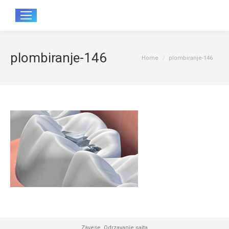
Sear
plombiranje-146
You are here:
Home
plombiranje-146
Zavese
,
Odrzavanje sajta