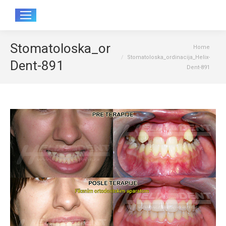
Sear
Stomatoloska_ordinacija_Helix-
You are here:
Home
Stomatoloska_ordinacija_Helix-
Dent-891
Dent-891