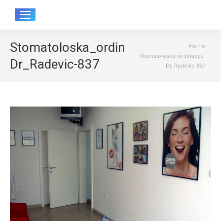
Sear
Stomatoloska_ordinacija-
You are here:
Home
Stomatoloska_ordinacija-
Dr_Radevic-837
Dr_Radevic-837