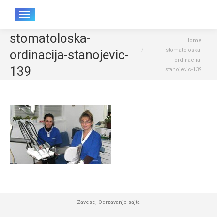
Sear
stomatoloska-
You are here:
Home
stomatoloska-
ordinacija-stanojevic-
ordinacija-
139
stanojevic-139
Zavese
,
Odrzavanje sajta