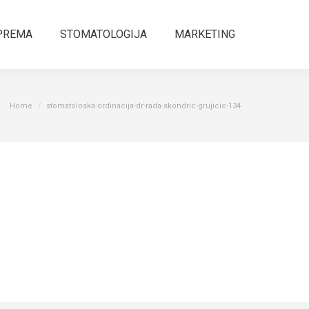
PREMA
STOMATOLOGIJA
MARKETING
Sear
You are here:
Home
stomatoloska-ordinacija-dr-rada-skondric-grujicic-134