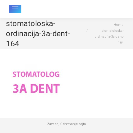
Sear
stomatoloska-
You are here:
Home
stomatoloska-
ordinacija-3a-dent-
ordinacija-3a-dent-
164
164
Zavese
,
Odrzavanje sajta