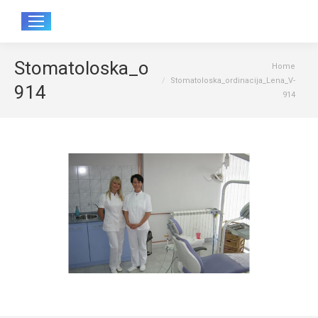
Sear
Stomatoloska_ordinacija_Lena_V-
You are here:
Home
Stomatoloska_ordinacija_Lena_V-
914
914