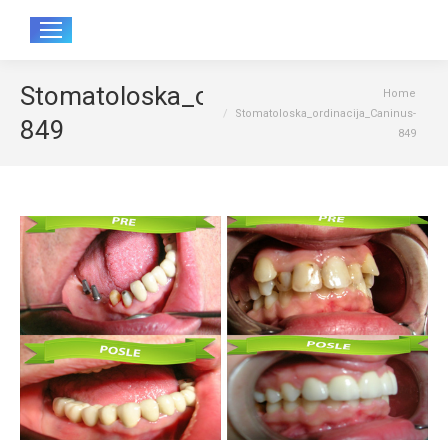
Sear
Stomatoloska_ordinacija_Caninus-
You are here:
Home
Stomatoloska_ordinacija_Caninus-
849
849