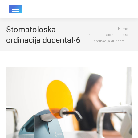
Sear
Stomatoloska
You are here:
Home
Stomatoloska
ordinacija dudental-6
ordinacija dudental-6