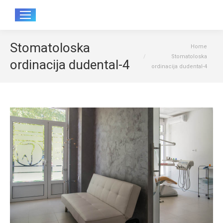
Sear
Stomatoloska
You are here:
Home
Stomatoloska
ordinacija dudental-4
ordinacija dudental-4